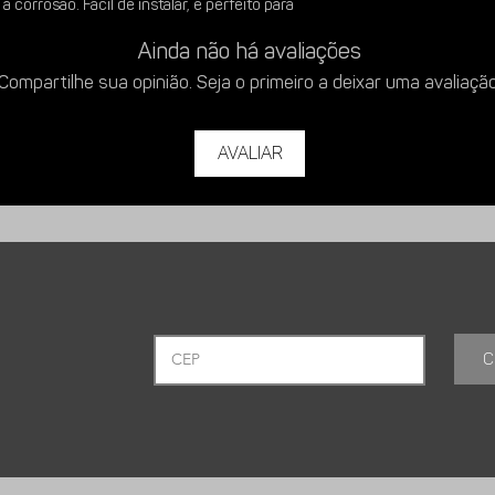
resistente à corrosão
 corrosão. Fácil de instalar, é perfeito para
Facilitar a instalação
o doméstico, proporcionando praticidade e
Ainda não há avaliações
chopp.
istema de chopp.
Usar em bares, even
Compartilhe sua opinião. Seja o primeiro a deixar uma avaliação
praticidade.
Satisfação garantida
Avaliar
C