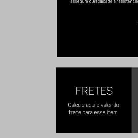
assegura durabilidade e resistência à
bares, restaurantes, eventos ou us
confiança na organização do seu s
Imagens meramente ilustrativas.
FRETES
Calcule aqui o valor do
frete para esse item