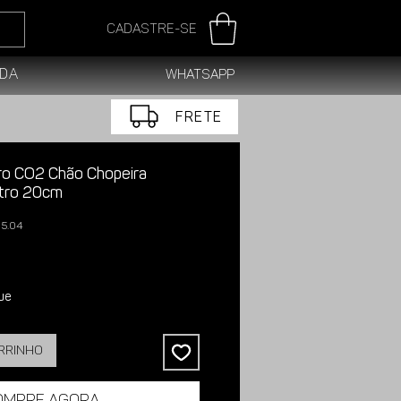
Cadastre-se
da
WhatsApp
FRETE
dro CO2 Chão Chopeira
tro 20cm
05.04
ue
arrinho
ompre agora