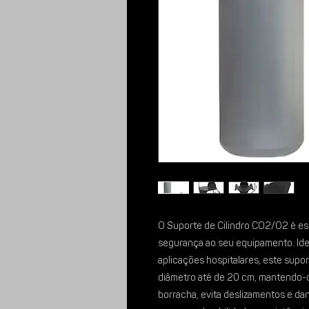
O Suporte de Cilindro CO2/O2 é ess
segurança ao seu equipamento. Ide
aplicações hospitalares, este supo
diâmetro até de 20 cm, mantendo-o
borracha, evita deslizamentos e dan