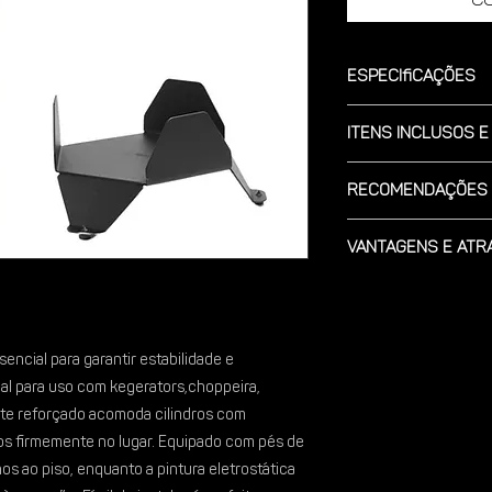
Especificações
Modelo: Fabricado e
Itens Inclusos e
Eletrostática na cor 
NÃO ACOMPANHA O C
Peso aproximado: 1,75
Recomendações 
Garantia: 2 anos cont
Modo de usar; Coloqu
Dimensões: Comp. 28 
Vantagens e Atr
desejado.Posicione o
e instale as mangueir
Espessura; 3 mm.
Com o Suporte de Cil
Recomendação e cuid
Diâmetro máximo do 
Garantir estabilidade
instalação do cilindr
ou O2.
encial para garantir estabilidade e
profissional qualifica
Manter cilindros firm
al para uso com kegerators,choppeira,
kegerators.
rte reforçado acomoda cilindros com
Proteger o piso com 
Limpeza; Recomendam
s firmemente no lugar. Equipado com pés de
deslizamentos e dano
com uma espuma maci
os ao piso, enquanto a pintura eletrostática
Aumentar a durabilid
limpa.