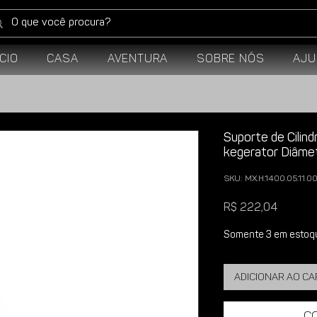
ício
Casa
Aventura
Sobre Nós
Aju
Suporte de Cilin
kegerator Diâme
SKU: MX.H.1400.05.11.0
Preço
R$ 222,04
Somente 3 em estoq
Adicionar ao c
C