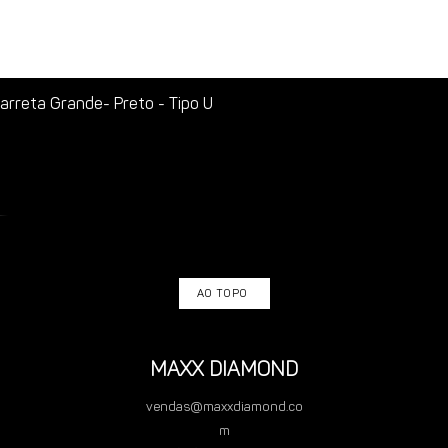
rreta Grande- Preto - Tipo U
AO TOPO
MAXX DIAMOND
vendas@maxxdiamond.co
m