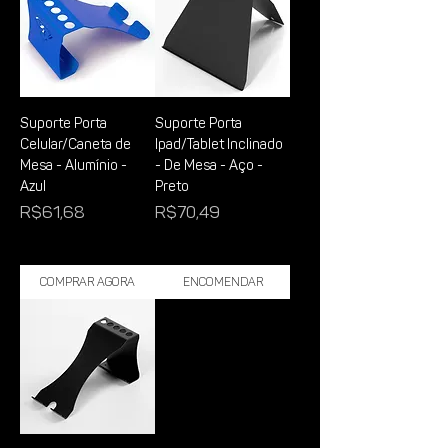
Suporte Porta
Suporte Porta
Celular/Caneta de
Ipad/Tablet Inclinado
Mesa - Alumínio -
- De Mesa - Aço -
Azul
Preto
Price
Price
R$61,68
R$70,49
Comprar Agora
Encomendar