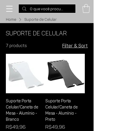
Home
Suporte de Celular
Suporte de Celular
7 products
Filter & Sort
Suporte Porta
Suporte Porta
Celular/Caneta de
Celular/Caneta de
Mesa - Alumínio -
Mesa - Alumínio -
Branco
Preto
Price
Price
R$49,96
R$49,96