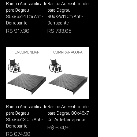
Rampa Acessibilidade
Rampa Acessibilidade
para Degrau
para Degrau
80x86x14 Cm Anti-
80x72x11 Cm Anti-
Derrapante
Derrapante
Preço
Preço
R$ 917,36
R$ 733,65
Encomendar
Comprar Agora
Rampa Acessibilidade
Rampa Acessibilidade
para Degrau
para Degrau 80x46x7
80x86x13 Cm Anti-
Cm Anti-Derrapante
Derrapante
Preço
R$ 674,90
Preço
R$ 674,90