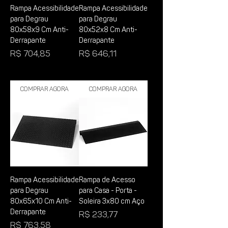
Rampa Acessibilidade
Rampa Acessibilidade
para Degrau
para Degrau
80x58x9 Cm Anti-
80x52x8 Cm Anti-
Derrapante
Derrapante
Preço
Preço
R$ 704,85
R$ 646,11
Comprar Agora
Comprar Agora
Rampa Acessibilidade
Rampa de Acesso
para Degrau
para Casa - Porta -
80x65x10 Cm Anti-
Soleira 3x80 cm Aço
Derrapante
Preço
R$ 233,77
Preço
R$ 763,58