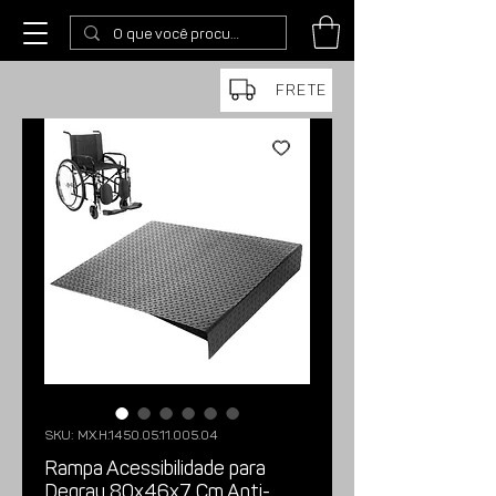
FRETE
SKU: MX.H.1450.05.11.005.04
Rampa Acessibilidade para
Degrau 80x46x7 Cm Anti-