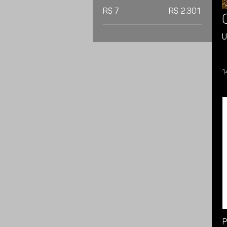
R$ 7
R$ 2.301
U
1
P