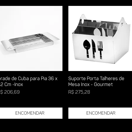
rade de Cuba para Pia 36 x
Suporte Porta Talheres de
2 Cm -Inox
Mesa Inox - Gourmet
reço
Preço
$ 206,69
R$ 275,28
Encomendar
Encomendar