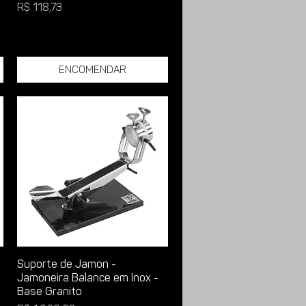
Preço
R$ 118,73
Encomendar
Suporte de Jamon -
Jamoneira Balance em Inox -
Base Granito