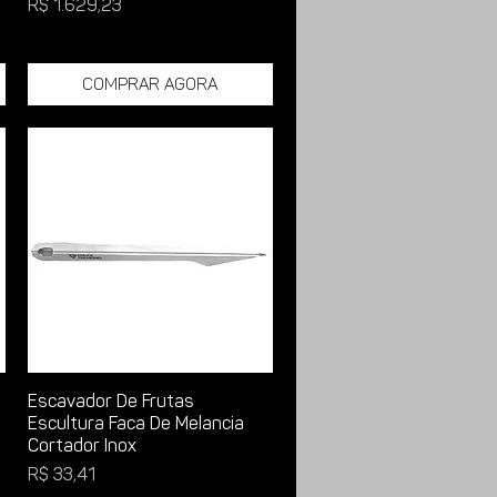
Preço
R$ 1.629,23
Comprar Agora
Escavador De Frutas
Escultura Faca De Melancia
Cortador Inox
Preço
R$ 33,41