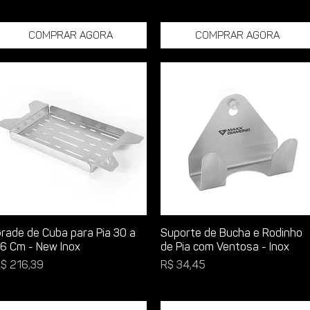
Comprar Agora
Comprar Agora
rade de Cuba para Pia 30 a
Suporte de Bucha e Rodinho
6 Cm - New Inox
de Pia com Ventosa - Inox
reço
Preço
$ 216,39
R$ 34,45