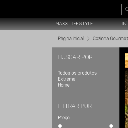
Maxx Lifestyle
In
Página inicial
Cozinha Gourme
Buscar por
Todos os produtos
Extreme
Home
Filtrar por
Preço