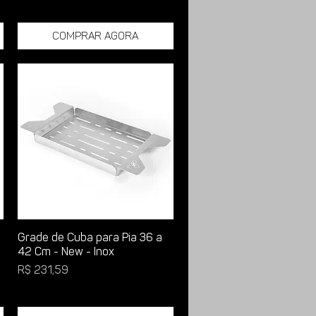
Comprar Agora
Grade de Cuba para Pia 36 a
42 Cm - New - Inox
Preço
R$ 231,59