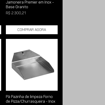
Jamoneira Premier em Inox -
Base Granito
Preço
R$ 2.300,21
Comprar Agora
Pá Pazinha de limpeza Forno
de Pizza/Churrasqueira - Inox