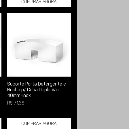
Comprar Agora
Suporte Porta Detergente e
Bucha p/ Cuba Dupla Vão
40mm-Inox
Preço
R$ 71,38
Comprar Agora