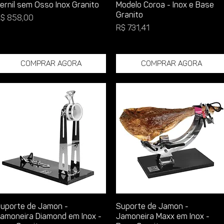
ernil sem Osso Inox Granito
Modelo Coroa - Inox e Base
Granito
reço
$ 858,00
Preço
R$ 731,41
Comprar Agora
Comprar Agora
uporte de Jamon -
Suporte de Jamon -
amoneira Diamond em Inox -
Jamoneira Maxx em Inox -