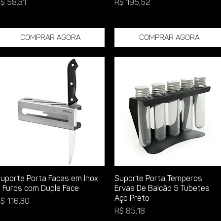
reço
Preço
$ 58,31
R$ 195,52
Comprar Agora
Comprar Agora
uporte Porta Facas em Inox
Suporte Porta Temperos
 Furos com Dupla Face
Ervas De Balcão 5 Tubetes
Aço Preto
reço
$ 116,30
Preço
R$ 85,18