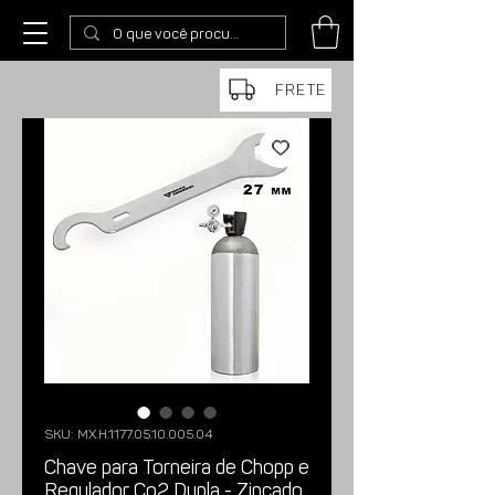
FRETE
SKU: MX.H.1177.05.10.005.04
Chave para Torneira de Chopp e
Regulador Co2 Dupla - Zincado