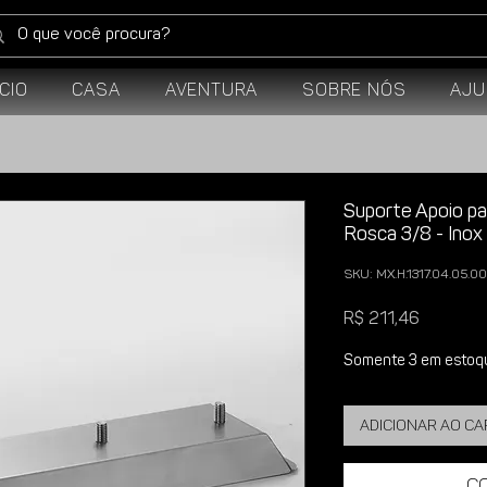
ício
Casa
Aventura
Sobre Nós
Aju
Suporte Apoio pa
Rosca 3/8 - Inox
SKU: MX.H.1317.04.05.0
Preço
R$ 211,46
Somente 3 em estoq
Adicionar ao c
C