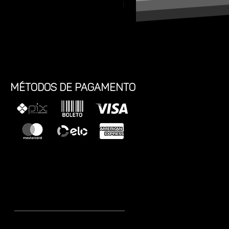
Preço
R$ 30,74
métodos de pagamento