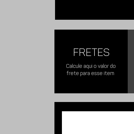
FRETES
Calcule aqui o valor do
frete para esse item