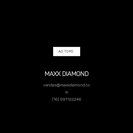
AO TOPO
MAXX DIAMOND
vendas@maxxdiamond.co
m
(16) 997122246