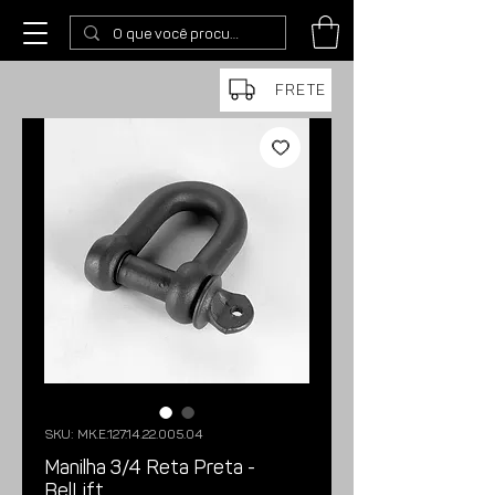
FRETE
SKU: MK.E.127.14.22.005.04
Manilha 3/4 Reta Preta -
BelLift