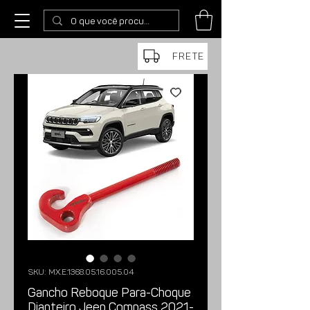
FRETE
SKU: MX.E.1368.05.16.005.04
Gancho Reboque Para-Choque
Dianteiro Jeep Compass 2021-