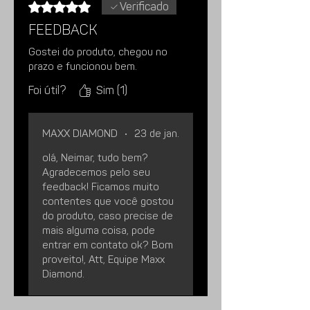
Rated 5 out of 5 stars.
Verificado
feedback
Gostei do produto, chegou no
prazo e funcionou bem.
Foi útil?
Sim (1)
MAXX DIAMOND
•
23 de jan.
olá, Neimar, tudo bem?
Agradecemos pelo seu
feedback! Ficamos muito
contentes que você gostou
do produto, caso precise de
mais alguma coisa, pode
entrar em contato ok? Bom
proveito!, Att, Equipe Maxx
Diamond.