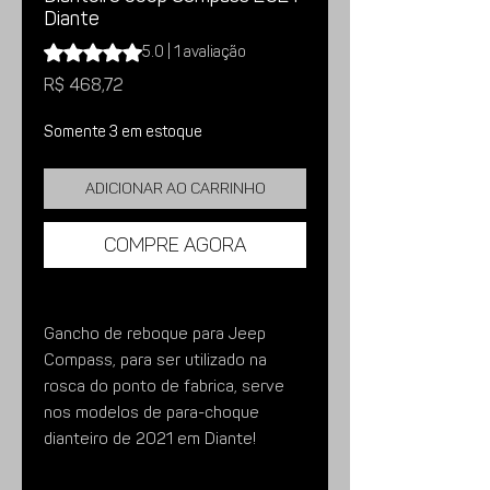
Diante
A classificação é 5.0 de 5 estrelas com base em 1 avalia
5.0 | 1 avaliação
Preço
R$ 468,72
Somente 3 em estoque
Adicionar ao carrinho
Compre agora
Gancho de reboque para Jeep
Compass, para ser utilizado na
rosca do ponto de fabrica, serve
nos modelos de para-choque
dianteiro de 2021 em Diante!
Características: