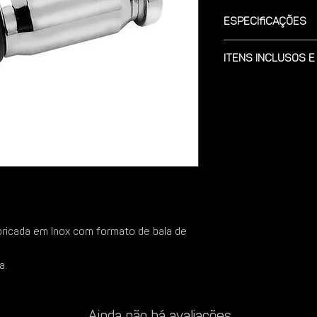
Especificações
Itens Inclusos e
Modelo: Aço Inox, Ac
Peso aproximado: 10
Garantia: 5 anos cont
Dimensões: Comp. 6 c
abricada em Inox com formato de bala de
a.
Ainda não há avaliações