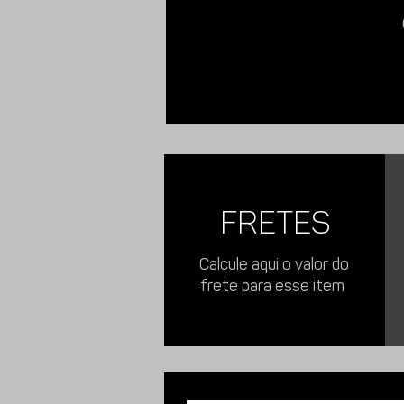
FRETES
Calcule aqui o valor do
frete para esse item