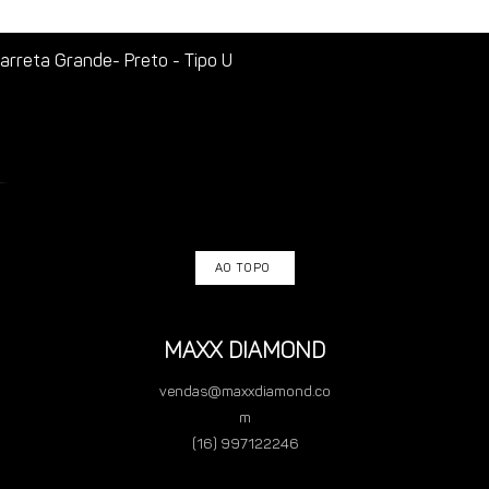
rreta Grande- Preto - Tipo U
AO TOPO
MAXX DIAMOND
vendas@maxxdiamond.co
m
(16) 997122246