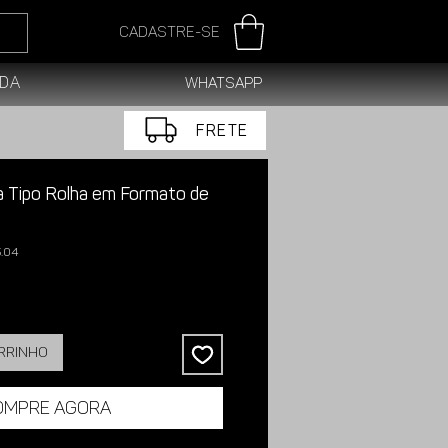
Cadastre-se
da
WhatsApp
FRETE
a Tipo Rolha em Formato de
5.04
arrinho
ompre agora