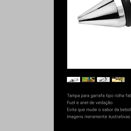
Tampa para garrafa tipo rolha f
Fuzil e anel de vedação.
Evita que mude o sabor da bebid
Imagens meramente ilustrativas.