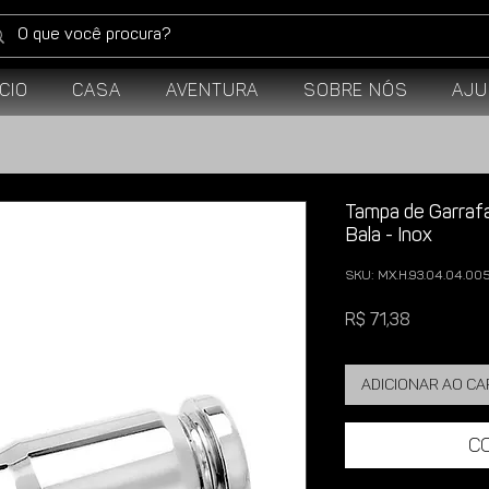
ício
Casa
Aventura
Sobre Nós
Aju
Tampa de Garraf
Bala - Inox
SKU: MX.H.93.04.04.00
Preço
R$ 71,38
Adicionar ao c
C