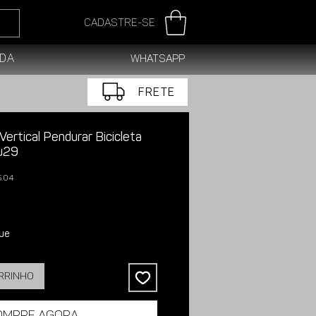
Cadastre-se
da
WhatsApp
FRETE
ertical Pendurar Bicicleta
u29
5.04
ue
arrinho
ompre agora