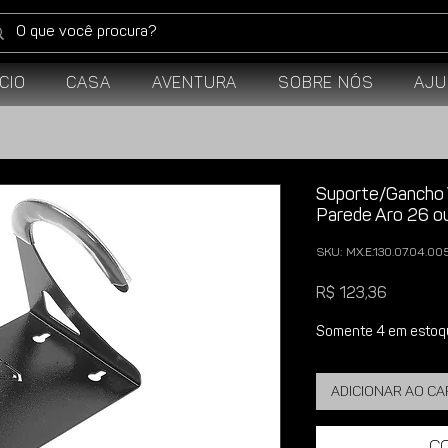
ício
Casa
Aventura
Sobre Nós
Aju
Suporte/Gancho V
Parede Aro 26 o
SKU: MX.E.130.07.04.00
Preço
R$ 123,36
Somente 4 em estoq
Adicionar ao c
C