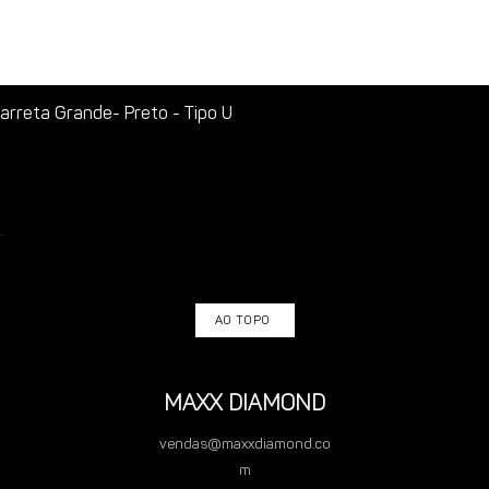
rreta Grande- Preto - Tipo U
AO TOPO
MAXX DIAMOND
vendas@maxxdiamond.co
m