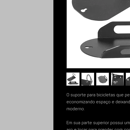
O suporte para bicicletas que p
economizando espaço e deixand
moderno.
Em sua parte superior possui um
aro e locar para prender com co