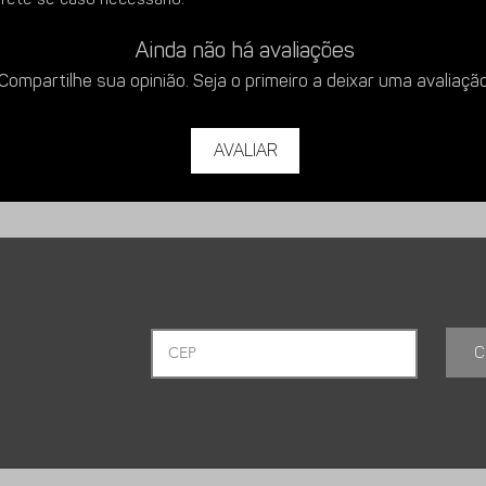
5. Alinhe os furos do
garantindo que o gan
Ainda não há avaliações
vitando que suje sua parede e local que
para cima.
 sua Bike com corrente e cadeado caso
Compartilhe sua opinião. Seja o primeiro a deixar uma avaliação
6. Utilize os parafu
fixar o suporte à pare
Avaliar
 e com pintura eletrostática que a torna
o e durável.
C