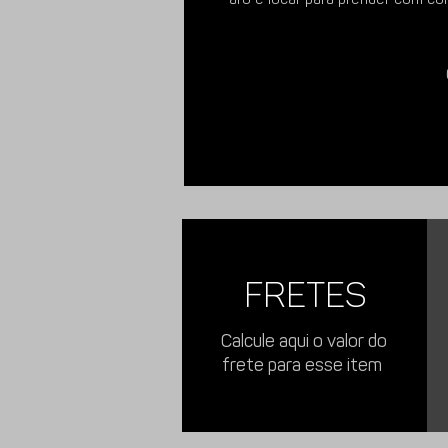
Sua parte inferior possui abas e
pode ser utilizado para prender
necessário.
Fabricado em aço cortado a lazer
um produto muito robusto, segur
Imagens meramente ilustrativas.
FRETES
Calcule aqui o valor do
frete para esse item