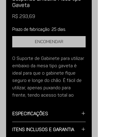
Gaveta
Preço
R$ 293,69
Prazo de fabricação: 25 dias.
Encomendar
O Suporte de Gabinete para utilizar
embaixo da mesa tipo gaveta é
ideal para que o gabinete fique
seguro e longe do chão. É fácil de
utilizar, apenas puxando para
frente, tendo acesso total ao
gabinete, possui regulagem de
altura e furos para ventilação
Especificações
lateral e na parte inferior do
gabinete, ajudando na performance
Modelo:
Fabricado em Aço Carbono,
Itens Inclusos e Garantia
Acabamento Pintura Eletrostática
da máquina.