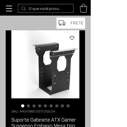
FRETE
SKU: MX.H.1360.05.11.005.04
Suporte Gabinete ATX Gamer
Suspenso Embaixo Mesa tipo