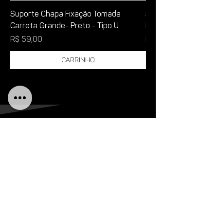
Suporte Chapa Fixação Tomada
Suporte para corre
Carreta Grande- Preto - Tipo U
Reboque - Modelo R
Preço
Preço
R$ 59,00
R$ 30,74
Carrinho
AO TOPO
LINKS ÚTEIS
TERMOS & CONDIÇÕES
gARANTIA & DEVOLUÇÕES