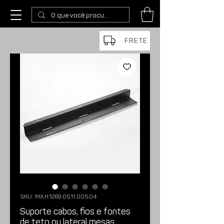
FRETE
SKU: MX.H.1269.05.11.005.04
Suporte cabos, fios e fontes
de teto ou lateral mesas