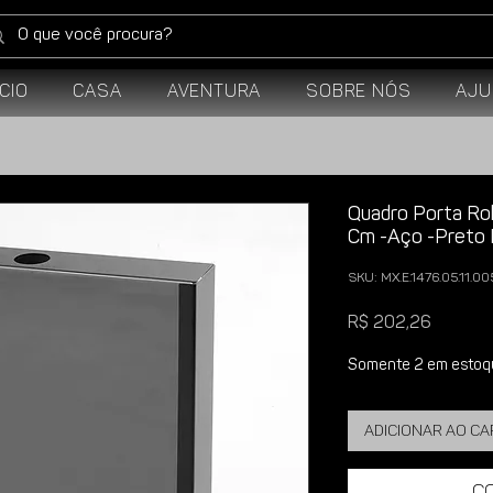
ício
Casa
Aventura
Sobre Nós
Aju
Quadro Porta Ro
Cm -Aço -Preto 
SKU: MX.E.1476.05.11.00
Preço
R$ 202,26
Somente 2 em estoq
Adicionar ao c
C