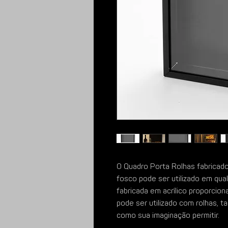
O Quadro Porta Rolhas fabricad
fosco pode ser utilizado em qua
fabricada em acrílico proporcio
pode ser utilizado com rolhas, 
como sua imaginação permitir.