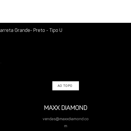
rreta Grande- Preto - Tipo U
AO TOPO
MAXX DIAMOND
vendas@maxxdiamond.co
m