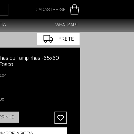
Cadastre-se
da
WhatsApp
FRETE
lhas ou Tampinhas -35x30
Fosco
5.04
ue
arrinho
ompre agora