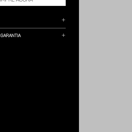
cabamento Escovado - Desenho
 Garantia
4 gramas.
ra defeitos de Fabricação.
.5 cm Larg. 26.5 cm Espessura
ita dupla face ou parafuso.