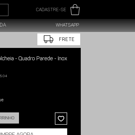
Cadastre-se
da
WhatsApp
FRETE
lcheia - Quadro Parede - Inox
5.04
ue
arrinho
ompre agora