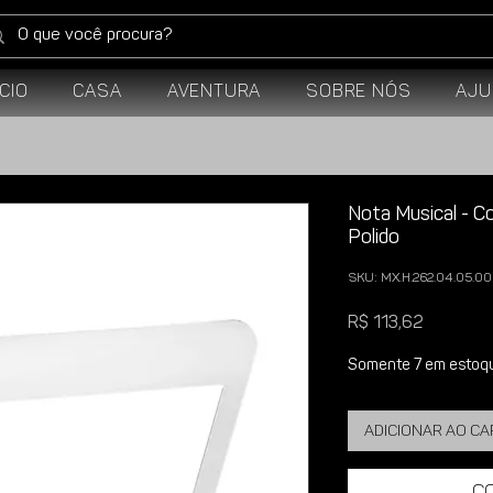
ício
Casa
Aventura
Sobre Nós
Aju
Nota Musical - Co
Polido
SKU: MX.H.262.04.05.00
Preço
R$ 113,62
Somente 7 em estoq
Adicionar ao c
C