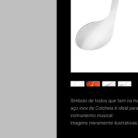
Símbolo de todos que tem na mu
aço inox de Colcheia é ideal pa
instrumento musical.
Imagens meramente ilustrativas.