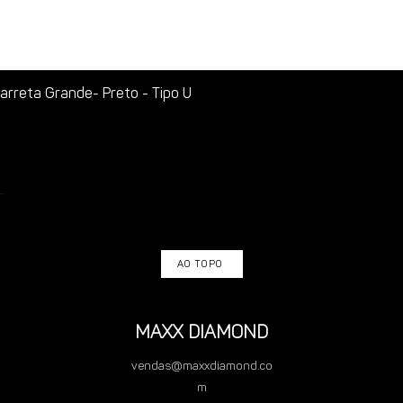
rreta Grande- Preto - Tipo U
AO TOPO
MAXX DIAMOND
vendas@maxxdiamond.co
m