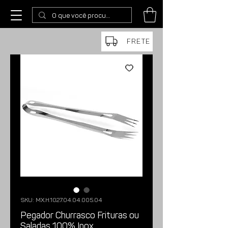
FRETE
SKU: MX.H.1027.04.04.005.04
Pegador Churrasco Frituras ou
Saladas 100% Inox