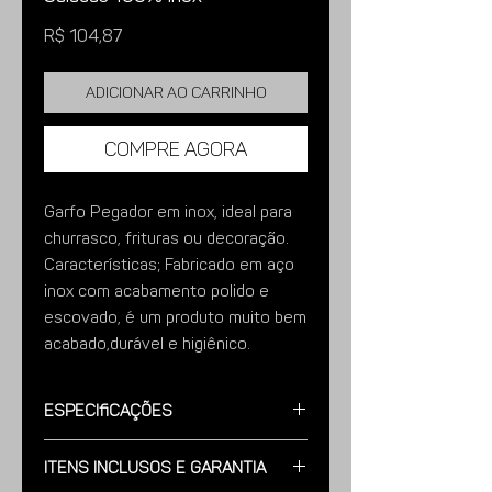
Preço
R$ 104,87
Adicionar ao carrinho
Compre agora
Garfo Pegador em inox, ideal para
churrasco, frituras ou decoração.
Características; Fabricado em aço
inox com acabamento polido e
escovado, é um produto muito bem
acabado,durável e higiênico.
Imagens meramente ilustrativas.
Especificações
Garfo pegador para utilizar em
Itens Inclusos e Garantia
churrasco, saladas ou frituras.