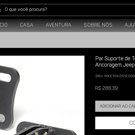
ício
Casa
Aventura
Sobre Nós
Aju
Par Suporte de 
Ancoragem Jeep
SKU: MX.E.104.05.12.005
Preço
R$ 288,39
Adicionar ao c
C