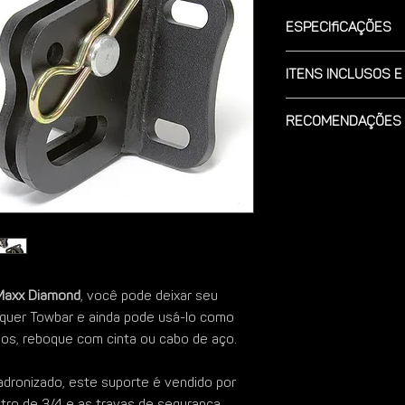
Especificações
Modelo:
Aço Pintado, 
Itens Inclusos e
Dimensões:
Comp.: 10 cm
Acompanha:
Larg.: 10 cm
Recomendações 
2 pinos de travame
Alt.: 9 cm
2 travas de segura
Recomendamos o uso 
Peso aproximado do p
Garantia:
1 ano contra
com porcas auto-trav
Capacidade de Traçã
Utilização de manilha
Vão do encaixe do to
Maxx Diamond
, você pode deixar seu
lquer Towbar e ainda pode usá-lo como
os, reboque com cinta ou cabo de aço.
adronizado, este suporte é vendido por
ro de 3/4 e as travas de segurança.