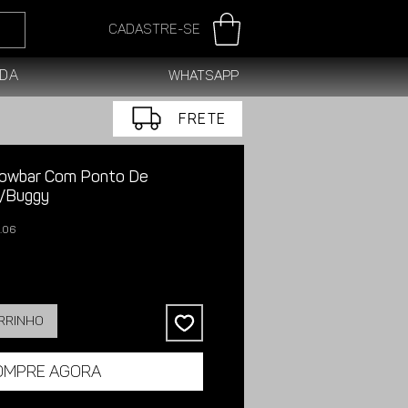
Cadastre-se
da
WhatsApp
FRETE
Towbar Com Ponto De
/Buggy
.06
arrinho
ompre agora