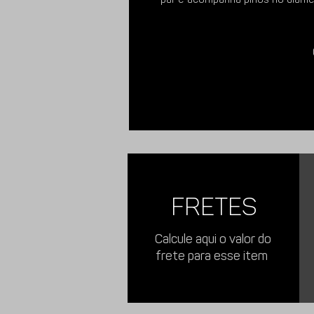
Prepare-se para qualquer avent
EXTREME
.
Imagens meramente ilustrativas.
Obs:
Preço do Par.
FRETES
Calcule aqui o valor do
frete para esse item