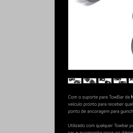
Com o suporte para TowBar da
veículo pronto para receber qua
ponto de ancoragem para guinch
Utilizado com qualquer Towbar p
par e acompanha pinos no diâmet