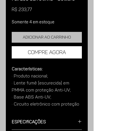
Preço
R$ 233,77
Somente 4 em estoque
Adicionar ao carrinho
Compre agora
Características:
· Produto nacional;
· Lente fumê (escurecida) em
PMMA com proteção Anti-UV;
· Base ABS Anti-UV;
· Circuito eletrônico com proteção
de ligação invertida;
· 12 leds SMD para lanterna;
Especificações
· 6 leds SMD para seta (direção);