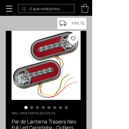
FRETE
SKU: MK.E.1421.14.22.005.04
Par de Lanterna Traseira Neo
Full Led Carretinha - Outliers