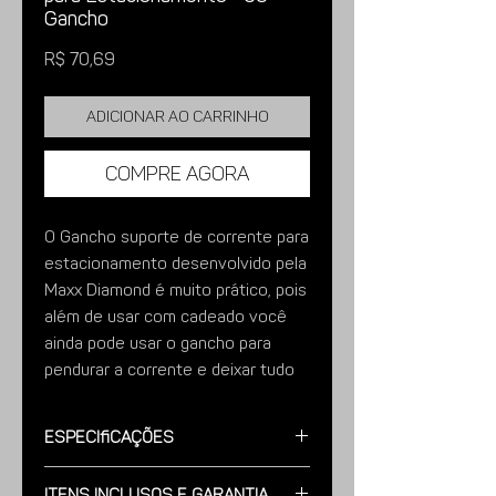
Gancho
Preço
R$ 70,69
Adicionar ao carrinho
Compre agora
O Gancho suporte de corrente para
estacionamento desenvolvido pela
Maxx Diamond é muito prático, pois
além de usar com cadeado você
ainda pode usar o gancho para
pendurar a corrente e deixar tudo
muito mais organizado.
Caracteristicas; Fabricado em aço
Especificações
carbono e com acabamento
zincado é muito resistente ao
Modelo:
Fabricada em Aço Carbono
Itens Inclusos e Garantia