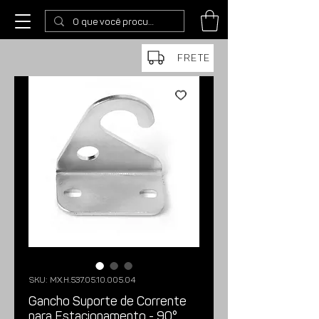
FRETE
SKU: MX.H.537.05.10.005.04
Gancho Suporte de Corrente
para Estacionamento - 90°