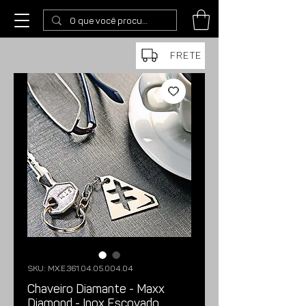
FRETE
SKU: MX.E.361.04.05.004.04
Chaveiro Diamante - Maxx
Diamond - Inox Escovado