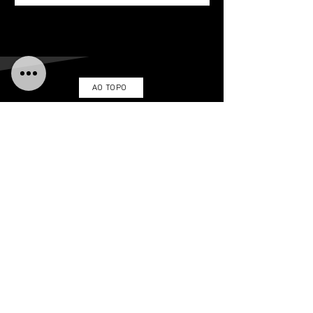
AO TOPO
LINKS ÚTEIS
TERMOS & CONDIÇÕES
gARANTIA & DEVOLUÇÕES
ENTRE EM CONTATO
ENVIOS