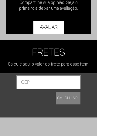
Compartilhe sua opinião. Seja o
primeiro a deixar uma avaliação.
Modelo:
Fabricado em Inox,
Acabamento Escovado - (Desenho
Avaliar
Diamante)
FRETES
Peso aproximado:
5 gramas.
Calcule aqui o valor do frete para esse item
Dimensões:
Calcular
Comp.: 4 cm
Larg.: 2,6 cm
Espessura 1 mm