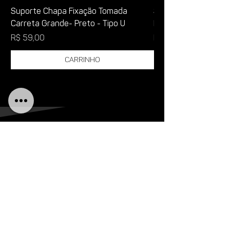
Suporte Chapa Fixação Tomada
Suporte para corre
Carreta Grande- Preto - Tipo U
Reboque - Modelo R
Preço
Preço
R$ 59,00
R$ 30,74
Carrinho
AO TOPO
LINKS ÚTEIS
TERMOS & CONDIÇÕES
gARANTIA & DEVOLUÇÕES