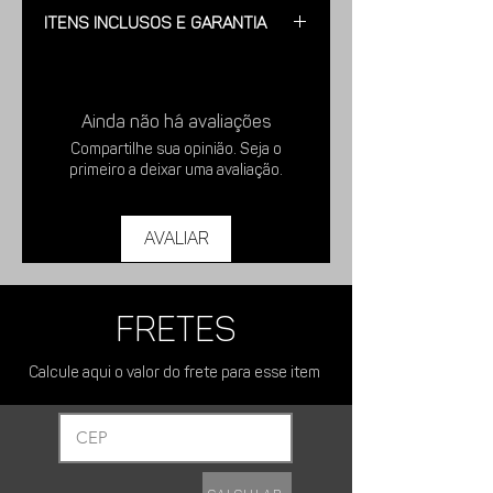
Modelo: Fabricado em Aço Inox,
Itens Inclusos e Garantia
Acabamento Escovado.
Peso aproximado: 2 Kilos.
Acompanha: Parafusos em inox e
Dimensões: Comp. 115 cm Larg. 15 cm
buchas para qualquer tipo de parede.
Alt. 2,5 cm.
Ainda não há avaliações
Acompanha 10 ganchos para pendurar
Possui sistema de retirada fácil para
Compartilhe sua opinião. Seja o
em Inox Polido.
limpeza.
primeiro a deixar uma avaliação.
Garantia: 5 anos contra defeitos de
Fabricação.
Avaliar
FRETES
Calcule aqui o valor do frete para esse item