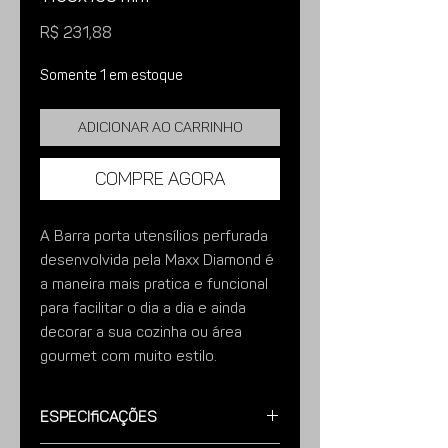
Preço
R$ 231,88
Somente 1 em estoque
Adicionar ao carrinho
Compre agora
A Barra porta utensílios perfurada
desenvolvida pela Maxx Diamond é
a maneira mais pratica e funcional
para facilitar o dia a dia e ainda
decorar a sua cozinha ou área
gourmet com muito estilo.
Imagens meramente ilustrativas.
Especificações