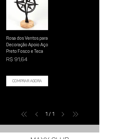
Rosa dos Ventos para
Decoração Apoio Aço
Preto Fosco e Teca
Preço
R$ 91,64
Comprar Agora
1
/
1