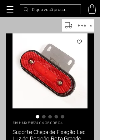
FRETE
SKU: MX.E.1524.04.05.005.04
Suporte Chapa de Fixação Led
Luz de Posição Reta Grande