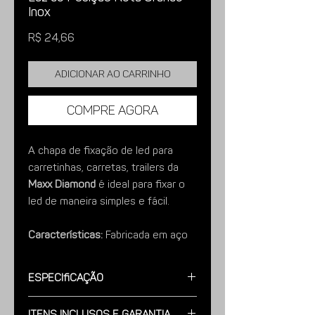
Inox
Preço
R$ 24,66
Adicionar ao carrinho
Compre agora
A chapa de fixação de led para
carretinhas, carretas, trailers da
Maxx Diamond
é ideal para fixar o
led de maneira simples e fácil.
Características:
Fabricada em aço
Inox, é muito resistente a corrosão.
Especificação
Imagens meramente ilustrativas.
Modelo:
Fabricado em Aço Inox,
Itens Inclusos e Garantia