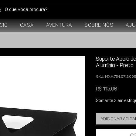
ício
Casa
Aventura
Sobre Nós
Aju
Suporte Apoio d
Alumínio - Preto
SKU: MX.H.754.07.12.00
Preço
R$ 115,06
Somente 3 em estoq
Adicionar ao c
C