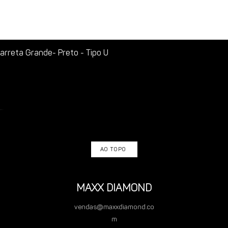
rreta Grande- Preto - Tipo U
AO TOPO
MAXX DIAMOND
vendas@maxxdiamond.co
m