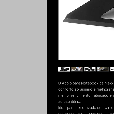
O Apoio para Notebook da Maxx 
conforto ao usuário e melhorar 
melhor rendimento, fabricado em
ao uso diário.
Ideal para ser utilizado sobre m
carregador e o mouse para a me