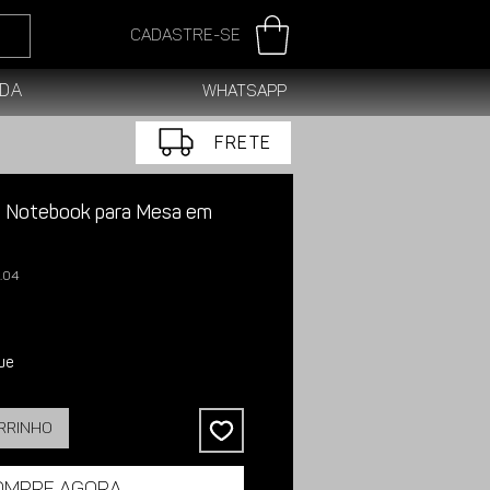
Cadastre-se
da
WhatsApp
FRETE
e Notebook para Mesa em
5.04
ue
arrinho
ompre agora