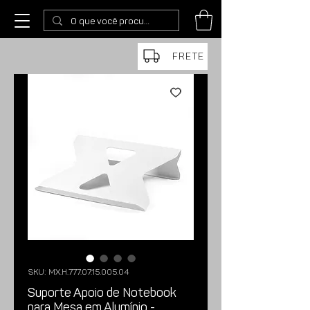
FRETE
SKU: MX.H.777.07.15.005.04
Suporte Apoio de Notebook
para Mesa em Alumínio -