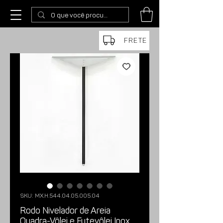
FRETE
SKU: MX.H.544.04.05.005.04
Rodo Nivelador de Areia
Quadra-Vôlei e Futevôlei Inox