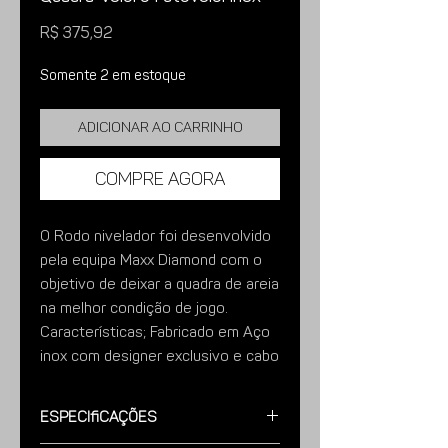
Preço
R$ 375,92
Somente 2 em estoque
Adicionar ao carrinho
Compre agora
O Rodo nivelador foi desenvolvido
pela equipa Maxx Diamond com o
objetivo de deixar a quadra de areia
na melhor condição de jogo.
Características; Fabricado em Aço
inox com designer exclusivo e cabo
em alumínio é muito fácil de utilizar
e muito duravel.
Especificações
Imagens meramente ilustrativas.