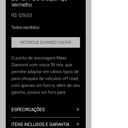
Vermelho
Preço
R$ 129,63
Todos vendidos
Notifique quando voltar
O ponto de ancoragem Maxx
Diamond com rosca 16 mm, que
permite adaptar em vários tipos de
para-choques de veículos off road,
com apenas um furo e, além de seu
gancho, possui um furo para
utilização de anilhas!
Especificações
Fabricado através de corte a lazer
em aço e com pintura
Modelo:
Aço Pintado, Vermelho Semi-
Itens Inclusos e Garantia
Brilho.
eletrostática, este ponto de