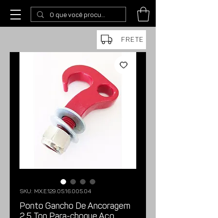
FRETE
SKU: MX.E.129.05.16.005.04
Ponto Gancho De Ancoragem
2,5 Ton Para-choque Aço