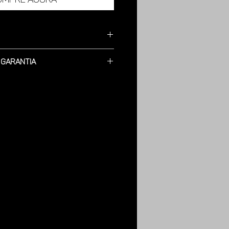
Lamina em Aço Inox , Acabamento
 Garantia
0 gramas.
Allen para montagem.
ontada; 100 cm.
ra defeitos de Fabricação.
; 60 cm.
0 cm.
: 1mm.
umínio com pintura eletrostática.
através de parafusos em Inox
om 2.2 cm.