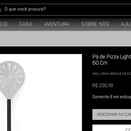
ício
Casa
Aventura
Sobre Nós
Aju
Pá de Pizza Light
60 Cm
SKU: MX.H.495.04.05.0
Preço
R$ 230,18
Somente 8 em estoq
Adicionar ao c
C