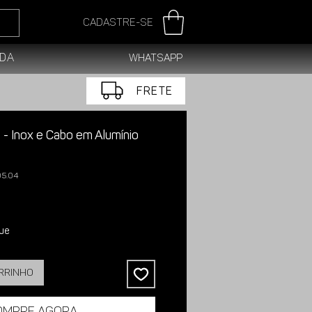
Cadastre-se
da
WhatsApp
FRETE
 - Inox e Cabo em Alumínio
05.04
ue
arrinho
ompre agora