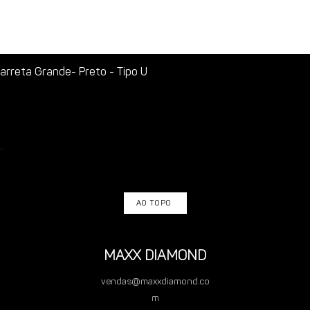
rreta Grande- Preto - Tipo U
AO TOPO
MAXX DIAMOND
vendas@maxxdiamond.co
m