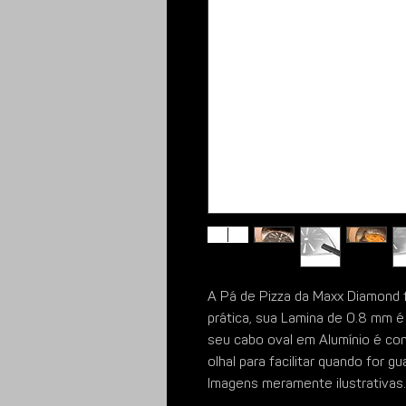
A Pá de Pizza da Maxx Diamond f
prática, sua Lamina de 0.8 mm é p
seu cabo oval em Alumínio é con
olhal para facilitar quando for gu
Imagens meramente ilustrativas.