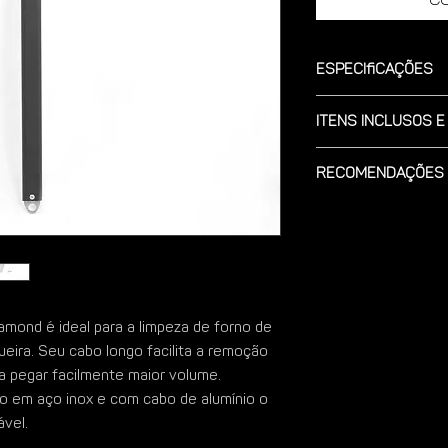
Especificações
Modelo: Fabricado a
Itens Inclusos e
Escovado.
Peso total: 560 gram
Acompanha: 1 Chave 
Dimensões:
Recomendações 
cabo.
Altura; 4 cm.
Modo de uso; com uma
Comprimento com o c
Garantia: 2 anos cont
cinzas e pegue com p
Largura da Lamina; 2
Espessura da Lamina
Limpeza; Recomendam
Cabo fabricado em Al
com uma espuma maci
Cabo preso a lamina 
limpa.
amond é ideal para a limpeza de forno de
Furo para pendurar c
ueira. Seu cabo longo facilita a remoção
 a pegar facilmente maior volume.
ado em aço inox e com cabo de alumínio o
ável.