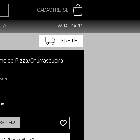
Cadastre-se
da
WhatsApp
FRETE
rno de Pizza/Churrasqueira
5.04
ue
arrinho
ompre agora