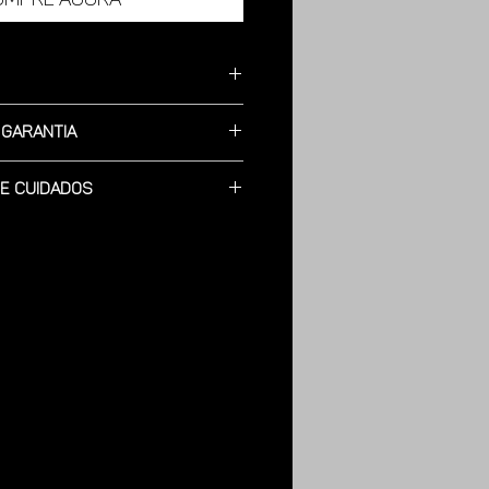
 Lamina em Aço Inox, Acabamento
 Garantia
as.
Allen para montagem da lamina ao
e Cuidados
 vassoura junte os restos de
abo; 77 cm.
ra defeitos de Fabricação.
á para descartar.
0 cm.
: 0,8 mm.
os a utilização de sabão neutro
umínio com pintura eletrostática.
a e a secagem com toalha seca e
através de parafusos em Inox.
om 2.2 cm de diâmetro.