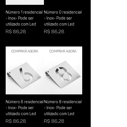
Número 1 residencial
Número 0 residencial
- Inox- Pode ser
- Inox- Pode ser
utilizado com Led
utilizado com Led
Preço
Preço
R$ 86,28
R$ 86,28
Comprar Agora
Comprar Agora
Número 6 residencial
Número 8 residencial
- Inox- Pode ser
- Inox- Pode ser
utilizado com Led
utilizado com Led
Preço
Preço
R$ 86,28
R$ 86,28