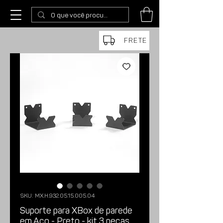
FRETE
SKU: MX.H.932.05.15.005.04
Suporte para XBox de parede
em Aço - Preto - kit 3 peças