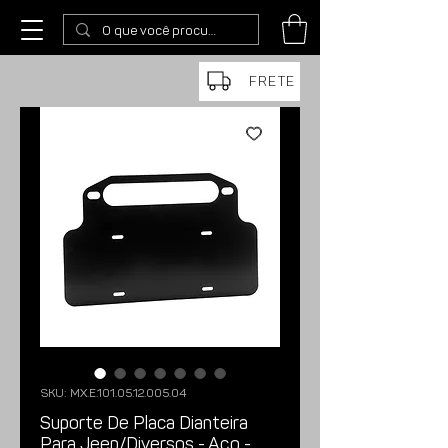
FRETE
SKU: MX.E.101.05.12.005.04
Suporte De Placa Dianteira
Para Jeep/Diversos - Aço -