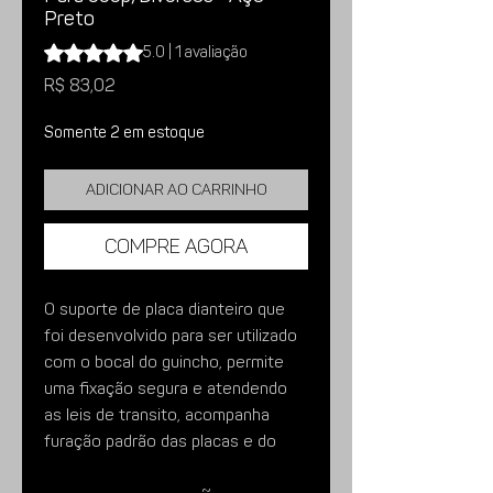
Preto
A classificação é 5.0 de 5 estrelas com base em 1 avalia
5.0 | 1 avaliação
Preço
R$ 83,02
Somente 2 em estoque
Adicionar ao carrinho
Compre agora
O suporte de placa dianteiro que
foi desenvolvido para ser utilizado
com o bocal do guincho, permite
uma fixação segura e atendendo
as leis de transito, acompanha
furação padrão das placas e do
bocal do guincho.