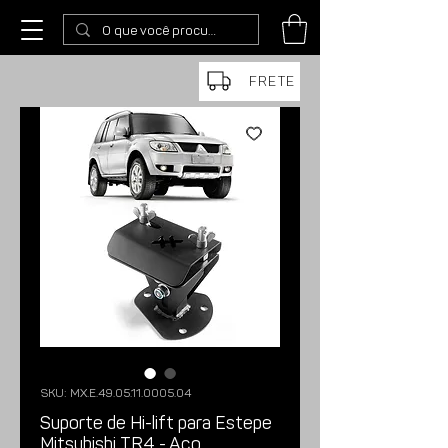
FRETE
SKU: MX.E.49.05.11.0005.04
Suporte de Hi-lift para Estepe
Mitsubishi TR4 - Aço