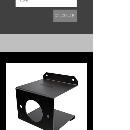
de sabão neutro com uma espuma
macia e a secagem com toalha seca e
Calcular
limpa.