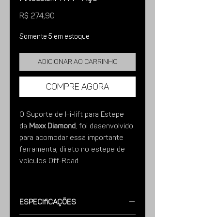
Preço
R$ 274,90
Somente 5 em estoque
Adicionar ao carrinho
Compre agora
O Suporte de Hi-lift para Estepe
da
Maxx Diamond
, foi desenvolvido
para acomodar essa importante
ferramenta, direto no estepe de
veículos Off-Road.
Fácil de instalar e de usar e já vem
com local para cadeado de
Especificações
segurança.