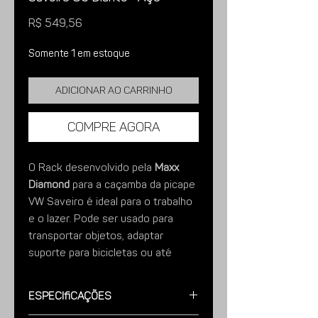
Preço
R$ 549,56
Somente 1 em estoque
Adicionar ao carrinho
Compre agora
O Rack desenvolvido pela
Maxx
Diamond
para a caçamba da picape
VW Saveiro é ideal para o trabalho
e o lazer. Pode ser usado para
transportar objetos, adaptar
suporte para bicicletas ou até
mesmo para barraca de teto,
pranchas de surf ou caiaques.
Especificações