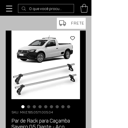
FRETE
SKU: MX.E.185.05.11.005.04
Par de Rack para Caçamba
Saveiro G5 Diante - Aço