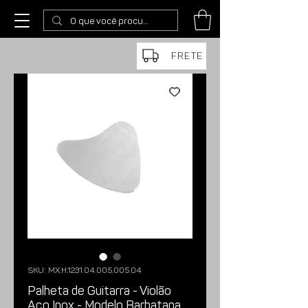
FRETE
SKU: MX.H.1231.04.005.005.04
Palheta de Guitarra - Violão
Aço Inox - Modelo Barbatana