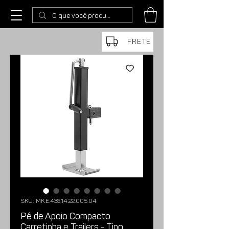
FRETE
SKU: MK.E.438.14.22.005.04
Pé de Apoio Compacto
Carretinha e Trailers - Tipo