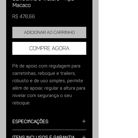
Macaco
Preço
R$ 478,66
Adicionar ao carrinho
Compre agora
Pé de apoio com regulagem para
carretinhas, reboque e trailers,
robusto e de uso simples, permite
além de apoiar, regular a altura para
nivelar com segurança o seu
reboque.
Imagens meramente ilustrativas.
Especificações
VANTAGENS E ATRATIVOS:
Modelo:
Aço Pintado, Preto Semi-
Itens Inclusos e Garantia