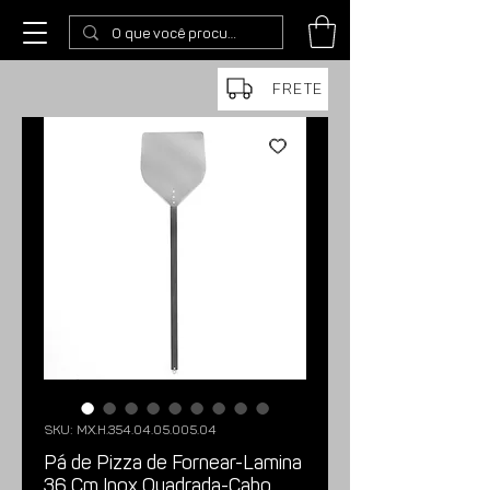
FRETE
SKU: MX.H.354.04.05.005.04
Pá de Pizza de Fornear-Lamina
36 Cm Inox Quadrada-Cabo