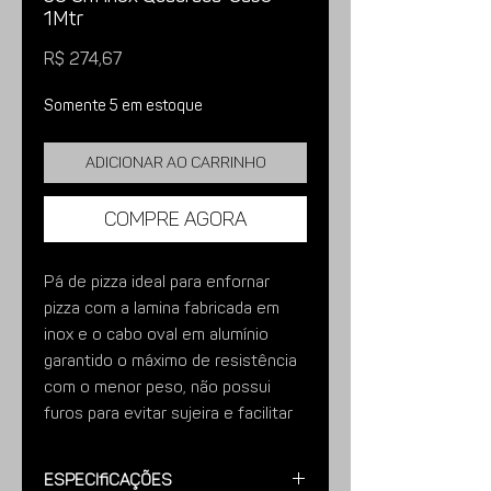
1Mtr
Preço
R$ 274,67
Somente 5 em estoque
Adicionar ao carrinho
Compre agora
Pá de pizza ideal para enfornar
pizza com a lamina fabricada em
inox e o cabo oval em alumínio
garantido o máximo de resistência
com o menor peso, não possui
furos para evitar sujeira e facilitar
ao máximo colocar a pizza ao forno.
Características; Lamina fabricada
Especificações