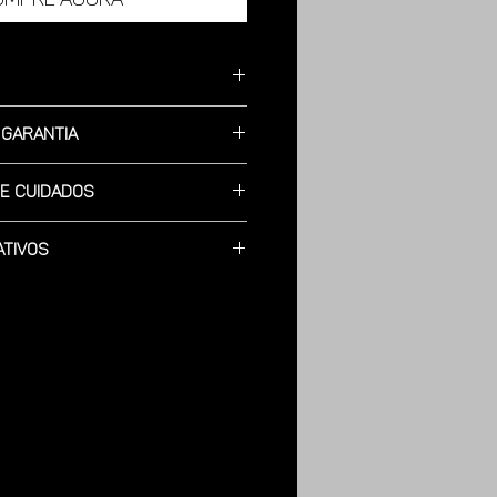
do em Alumínio, Pintura
 Garantia
Fosco.
 gramas.
a defeitos de Fabricação.
 cm Larg. 30 cm Espessura 2 mm.
e Cuidados
apoie sobre uma superfície mole e
ativos
s a utilização de sabão neutro
 você pode;
a e a secagem com toalha seca e
ualquer lugar.
á, cama ou até mesmo na grama.
desbota e nem solta fiapos com o
limpar.
 xícara e se derrubar apenas passar