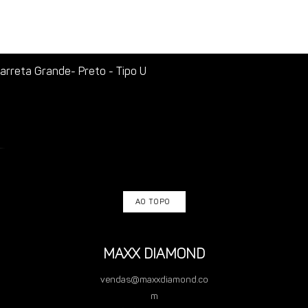
rreta Grande- Preto - Tipo U
AO TOPO
MAXX DIAMOND
vendas@maxxdiamond.co
m