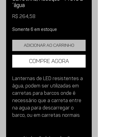
´água
Preço
R$ 264,58
Somente 6 em estoque
Adicionar ao carrinho
Compre agora
Lanternas de LED resistentes a
água, podem ser utilizadas em
carretas para barcos onde é
necessário que a carreta entre
na agua para descarregar o
barco, ou em carretas normais
onde a chuva e o uso no dia-dia
prejudicam lanternas normais.