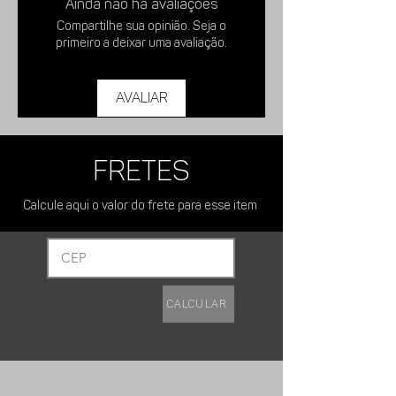
Ainda não há avaliações
Compartilhe sua opinião. Seja o
primeiro a deixar uma avaliação.
Por ter seu sistema de
iluminação com LED's, o consumo
Avaliar
de energia se torna baixo e a
vida útil elevadíssima, pois
suporta vibrações de pancadas
FRETES
em buracos. A lente é fabricada
em policarbonato e além disso, a
Calcule aqui o valor do frete para esse item
lanterna em LED é compacta,
evitando maiores problemas com
quebras involuntárias.
Calcular
Sua instalação é muito simples,
não precisa de relê.