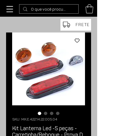
FRETE
SKU: MK.E.422.14.22.005.04
Kit Lanterna Led -5 peças -
Carretinha/Reboque - Prova D