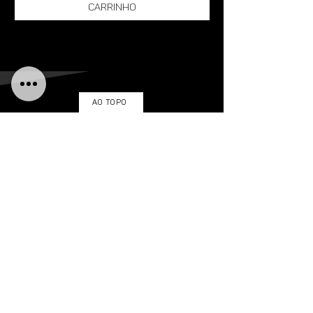
Carrinho
AO TOPO
LINKS ÚTEIS
TERMOS & CONDIÇÕES
gARANTIA & DEVOLUÇÕES
ENTRE EM CONTATO
ENVIOS