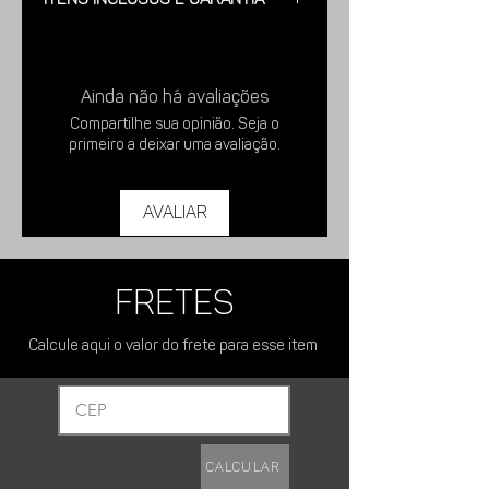
Acabamento Escovado e Polido.
Peso aproximado: 0.350 Quilos.
Garantia: 5 anos contra defeitos de
Dimensões: Comprimento Total: 68
Fabricação.
cm Largura Lamina: 2 cm. Espessura:
Ainda não há avaliações
0.2 cm
Comprimento Útil: 50 cm.
Compartilhe sua opinião. Seja o
Cabo em Inox soldado.
primeiro a deixar uma avaliação.
Possui furo para pendurar.
Possui um alívio perto do cabo para
Avaliar
não passar calor.
FRETES
Calcule aqui o valor do frete para esse item
Calcular