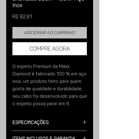
Inox
Preço
R$ 92,81
Adicionar ao carrinho
Compre agora
O espeto Premium da Maxx
Diamond é fabricado 100 % em aço
inox, um produto feito para quem
gosta de qualidade e durabilidade,
seu cabo foi desenvolvido para que
o espeto possa parar em 6
posições diferentes com facilidade
para conferir um assado perfeito.
Especificações
Imagens meramente ilustrativas.
Modelo: Fabricado 100 % em Aço Inox,
Itens Inclusos e Garantia