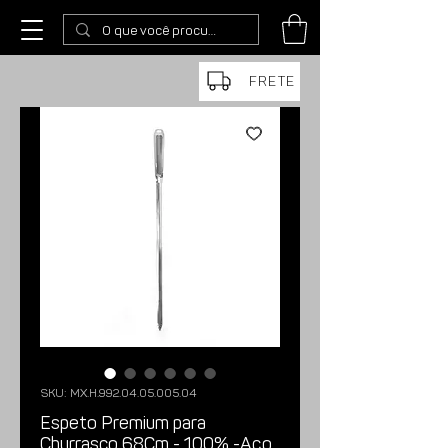
FRETE
SKU: MX.H.992.04.05.005.04
Espeto Premium para
Churrasco 68Cm - 100% -Aço