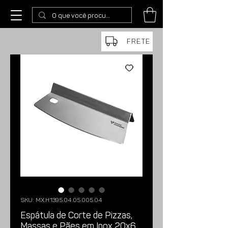
FRETE
SKU: MX.H.1395.04.05.005.04
Espátula de Corte de Pizzas,
Massas e Pães em Inox 20x6