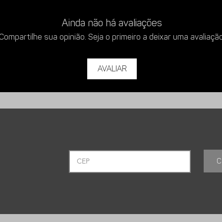
Ainda não há avaliações
 com dois furos para facilitar a
Compartilhe sua opinião. Seja o primeiro a deixar uma avaliação
Avaliar
pe.
tações.
C
 Aço 3mm, Acabamento Pintura
.