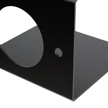
 de fabricação.
oque o degrau utilizando o melhor furo;
 aperte bem e não esqueça de colocar a
la.
ira sempre escolher o furo que permita o
sível sobre o engate.
apertada, a fim de evitar que o degrau
zação de sabão neutro com uma espuma
eca e limpa.