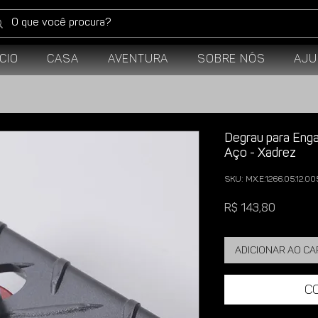
ício
Casa
Aventura
Sobre Nós
Aju
Degrau para Enga
Aço - Xadrez
SKU: MX.E.1266.05.12.00
Preço
R$ 143,80
Adicionar ao c
C