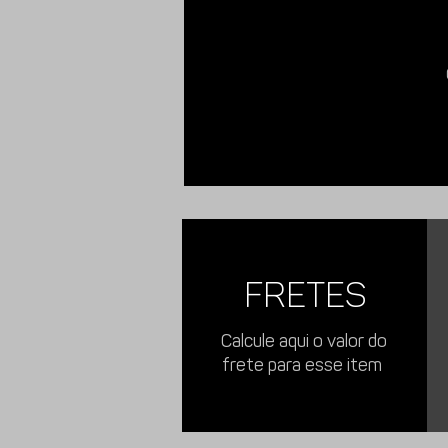
Características:
Fabricado em aço
instalação em qualquer engate.
Imagens meramente ilustrativas.
Com esse Degrau você pode;
Subir com segurança na sua pica
FRETES
Utilizar direto na bola sem adap
Não atrapalha o uso do engate.
Calcule aqui o valor do
frete para esse item
Modelo:
Fabricado em Chapa de
eletrostática na cor Preto Fosco