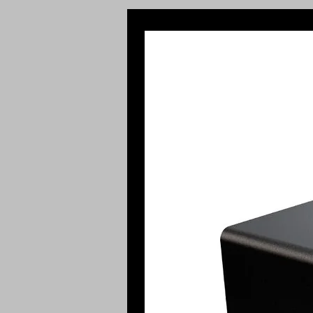
Peso aproximado:
950g.
Dimensões:
Comprimento: 29,5 cm
Largura: 10,5 cm
Altura: 4,7 cm
Possui 2 estágios de profundida
cm.
OBS: NÃO ACOMPANHA A PONTE
BASE.