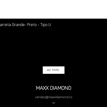
rreta Grande- Preto - Tipo U
AO TOPO
MAXX DIAMOND
vendas@maxxdiamond.co
m