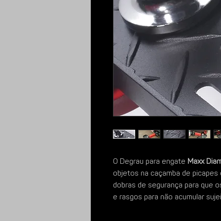
O Degrau para engate
Maxx Dia
objetos na caçamba de picapes 
dobras de segurança para que 
e rasgos para não acumular sujei