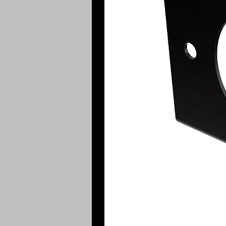
Garantia:
3 anos contra defeitos
Modo de usar:
- Retire a bola do engate e col
- Recoloque a bola no engate,
trava de segurança no furo da bo
Recomendação e cuidados:
Pref
degrau ficar o mais apoiado pos
Cuidados:
A bola deve ficar bem 
fique solto.
Limpeza:
Recomendamos a utili
macia e a secagem com toalha s