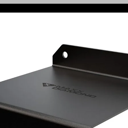
de, de um furo ao outro distância de 3
IRA DE ENGATE E ABOLA,SOMENTE A