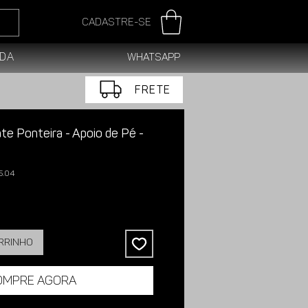
Cadastre-se
da
WhatsApp
FRETE
te Ponteira - Apoio de Pé -
5.04
arrinho
ompre agora