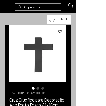
FRETE
SKU: MX.H.1632.05.11.005.04
Cruz Crucifixo para Decoração
Aço Preto Fosco 21x16cm