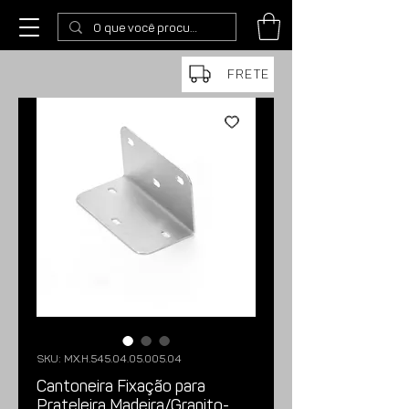
FRETE
SKU: MX.H.545.04.05.005.04
Cantoneira Fixação para
Prateleira Madeira/Granito-