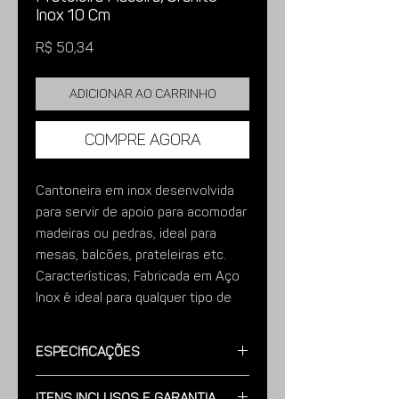
Inox 10 Cm
Preço
R$ 50,34
Adicionar ao carrinho
Compre agora
Cantoneira em inox desenvolvida
para servir de apoio para acomodar
madeiras ou pedras, ideal para
mesas, balcões, prateleiras etc.
Características; Fabricada em Aço
Inox é ideal para qualquer tipo de
ambiente e utilizada onde a
prateleira ou mesa finaliza em
Especificações
parede.
Imagens meramente ilustrativas.
Modelo:
Fabricado a Lamina em Aço
Itens Inclusos e Garantia