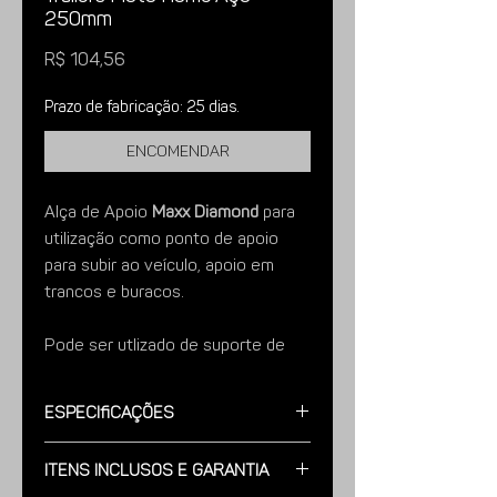
250mm
Preço
R$ 104,56
Prazo de fabricação: 25 dias.
Encomendar
Alça de Apoio
Maxx Diamond
para
utilização como ponto de apoio
para subir ao veículo, apoio em
trancos e buracos.
Pode ser utlizado de suporte de
mãos para segurança e conforto
para as pessoas se segurarem.
Especificações
É ideal para veículos off-road,
Modelo:
Fabricado em Aço Carbono,
Itens Inclusos e Garantia
Acabamento Pintura eletrostática na
adaptações em caminhões, Motor