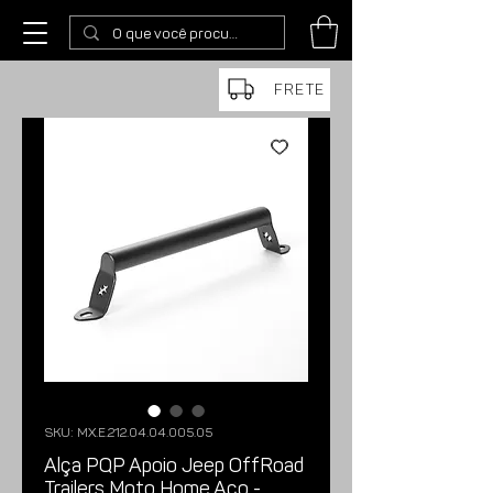
FRETE
SKU: MX.E.212.04.04.005.05
Alça PQP Apoio Jeep OffRoad
Trailers Moto Home Aço -